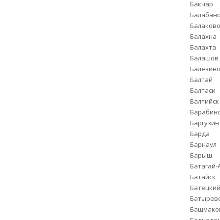
Бакчар
Балабан
Балаков
Балахна
Балахта
Балашов
Балезин
Балтай
Балтаси
Балтийск
Барабин
Баргузин
Барда
Барнаул
Барыш
Батагай-
Батайск
Батецки
Батырев
Башмако