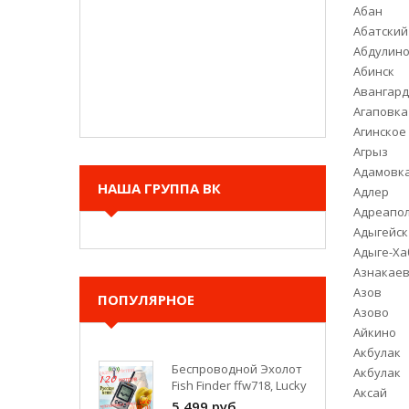
Абан
Абатский
Абдулин
Абинск
Авангар
Агаповка
Агинское
Агрыз
Адамовк
НАША ГРУППА ВК
Адлер
Адреапо
Адыгейск
Адыге-Ха
Азнакае
Азов
ПОПУЛЯРНОЕ
Азово
Айкино
Беспроводной Эхолот
Акбулак
Fish Finder ffw718, Lucky
Акбулак
5 499 руб.
Аксай