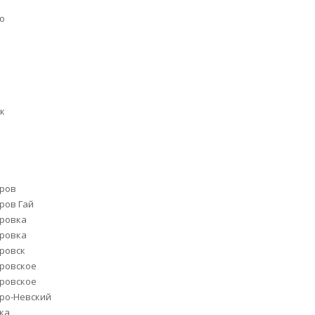
о
к
дров
ров Гай
ровка
ровка
ровск
ровское
ровское
ро-Невский
ка