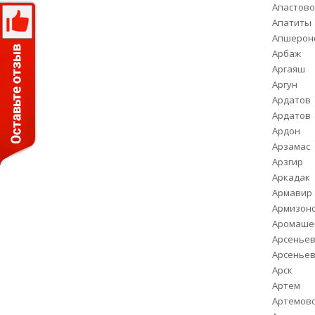
Апастов
Апатиты
Апшерон
Арбаж
Аргаяш
Аргун
Ардатов
Ардатов
Ардон
Арзамас
Арзгир
Аркадак
Армавир
Армизон
Аромаше
Арсенье
Арсенье
Арск
Артем
Артемов