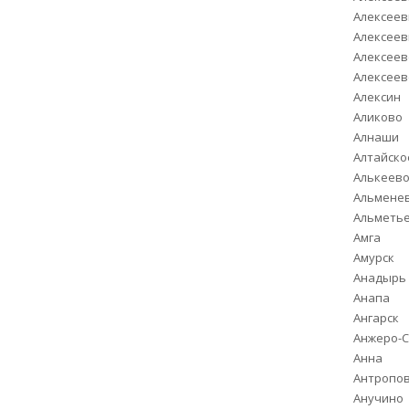
8 часов работы
Алексеев
7 800 руб.
Алексеев
Алексеев
Алексеев
Алексин
Аликово
Алнаши
Алтайско
Алькеев
Альмене
Альметь
Амга
Амурск
Анадырь
Анапа
Ангарск
Анжеро-С
Анна
Антропо
Анучино