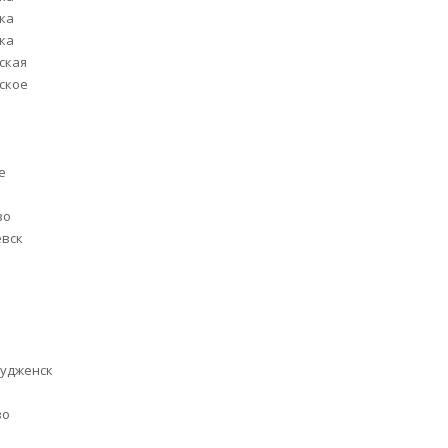
ка
ка
ская
ское
е
о
во
евск
удженск
во