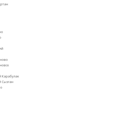
артан
но
о
ий
оново
новск
 Карабулак
 Сызган
во
р