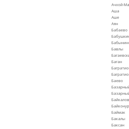
Ачхой-М
Аша
Аше
Аян
Бабаево
Бабушки
Бабынин
Бавлы
Багаевск
Баган
Баграти
Багратио
Баево
Базарный
Базарный
Байкало
Байкону
Баймак
Бакалы
Баксан