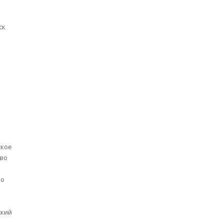
о
ск
ское
во
в
во
ский