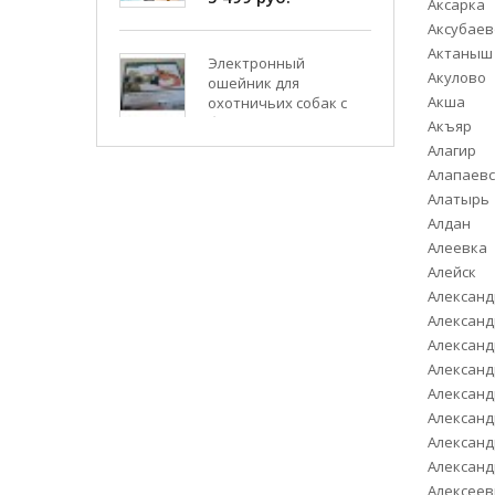
Аксарка
Аксубаев
Электронный
Актаныш
ошейник для
Акулово
охотничьих собак с
бипером 910D (WT 715)
Акша
Hunter Beeper
Акъяр
8 999 руб.
Алагир
Алапаевс
Алатырь
WI-FI эхолот для
Алдан
рыбалки Fish finder FF-
Алеевка
916
Алейск
6 660 руб.
Алексан
Александ
Кораблик для завоза
Александ
прикормки Tornado 4
Александ
на 5 часов
Александ
6 450 руб.
Александ
Александ
Александ
Кораблик для
Алексеев
прикормки Tornado 3,