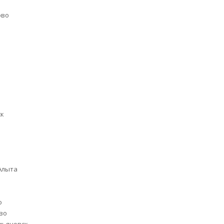
ово
о
о
ск
Алыта
й
о
во