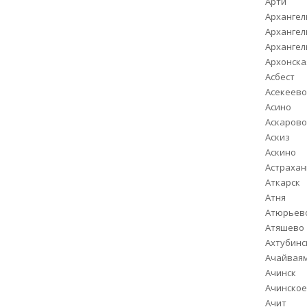
Арти
Архангел
Архангел
Архангел
Архонска
Асбест
Асекеев
Асино
Аскаров
Аскиз
Аскино
Астрахан
Аткарск
Атня
Атюрьев
Атяшево
Ахтубинс
Ачайвая
Ачинск
Ачинско
Ачит