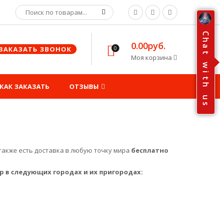
C
h
0.00руб.
a
ЗАКАЗАТЬ ЗВОНОК
0
t
Моя корзина
w
i
t
h
КАК ЗАКАЗАТЬ
ОТЗЫВЫ
u
s
 также есть доставка в любую точку мира
бесплатно
р в следующих городах и их пригородах: