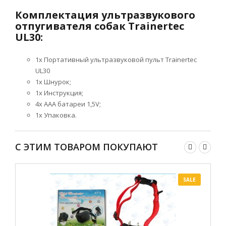
Комплектация ультразвукового
отпугивателя собак Trainertec
UL30:
1х Портативный ультразвуковой пульт Trainertec
UL30
1х Шнурок;
1х Инструкция;
4х ААА батареи 1,5V;
1х Упаковка.
С ЭТИМ ТОВАРОМ ПОКУПАЮТ
SALE