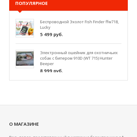
ПОПУЛЯРНОЕ
Беспроводной Эхолот Fish Finder ffw718,
Lucky
5 499 руб.
Электронный ошейник для охотничьих
собак с бипером 910D (WT 715) Hunter
Beeper
8 999 руб.
WI-FI эхолот для рыбалки Fish finder FF-916
6 660 руб.
Кораблик для завоза прикормки Tornado
4 на 5 часов
О МАГАЗИНЕ
6 450 руб.