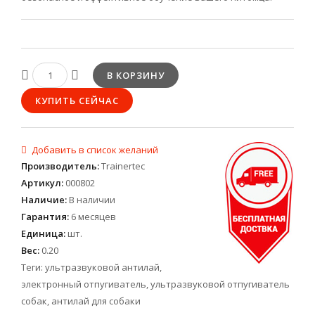
Производитель
:
Trainertec
Артикул
:
000802
Наличие
:
В наличии
Гарантия
:
6 месяцев
Единица
:
шт.
Вес
:
0.20
Теги:
ультразвуковой антилай
,
электронный отпугиватель
,
ультразвуковой отпугиватель
собак
,
антилай для собаки