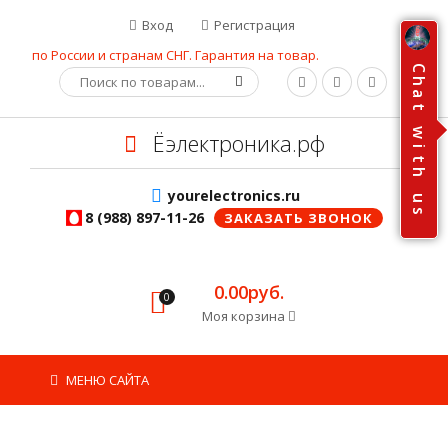
Вход
Регистрация
по России и странам СНГ. Гарантия на товар.
C
h
a
t
w
Ёэлектроника.рф
i
t
h
yourelectronics.ru
u
s
8 (988) 897-11-26
ЗАКАЗАТЬ ЗВОНОК
0.00руб.
0
Моя корзина
МЕНЮ САЙТА