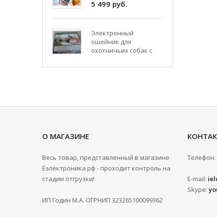
Электронный
ошейник для
охотничьих собак с
бипером 910D (WT 715)
Hunter Beeper
8 999 руб.
WI-FI эхолот для
рыбалки Fish finder FF-
916
6 660 руб.
О МАГАЗИНЕ
КОНТА
Весь товар, представленный в магазине
Телефон:
Кораблик для завоза
Ёэлектроника.рф - проходит контроль на
прикормки Tornado 4
на 5 часов
стадии отгрузки!
E-mail:
ie
6 450 руб.
Skype:
yo
ИП Годин М.А. ОГРНИП 323265100099362