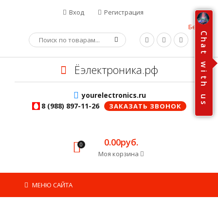
Вход
Регистрация
Бесплатная доставка
C
h
a
t
w
Ёэлектроника.рф
i
t
h
yourelectronics.ru
u
s
8 (988) 897-11-26
ЗАКАЗАТЬ ЗВОНОК
0.00руб.
0
Моя корзина
МЕНЮ САЙТА