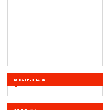
НАША ГРУППА ВК
Беспроводной Эхолот Fish Finder ffw718,
Lucky
5 499 руб.
ПОПУЛЯРНОЕ