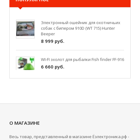
Электронный ошейник для охотничьих
собак с бипером 910D (WT 715) Hunter
Beeper
8 999 руб.
WI-FI эхолот для рыбалки Fish finder FF-916
6 660 руб.
Кораблик для завоза прикормки Tornado
4 на 5 часов
6 450 руб.
Кораблик для прикормки Tornado 3, 8
часов работы
О МАГАЗИНЕ
7 800 руб.
Весь товар, представленный в магазине Ёэлектроника.рф -