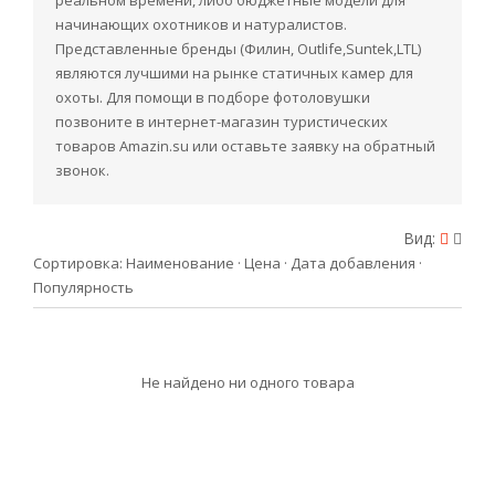
реальном времени, либо бюджетные модели для
начинающих охотников и натуралистов.
Представленные бренды (Филин, Outlife,Suntek,LTL)
являются лучшими на рынке статичных камер для
охоты. Для помощи в подборе фотоловушки
позвоните в интернет-магазин туристических
товаров Amazin.su или оставьте заявку на обратный
звонок.
Вид:
Сортировка:
Наименование
·
Цена
·
Дата добавления
·
Популярность
Не найдено ни одного товара