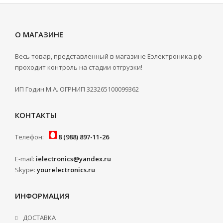
Кораблик для завоза прикормки Tornado
О МАГАЗИНЕ
4 на 5 часов
6 450 руб.
Весь товар, представленный в магазине Ёэлектроника.рф -
проходит контроль на стадии отгрузки!
Кораблик для прикормки Tornado 3, 8
ИП Годин М.А. ОГРНИП 323265100099362
часов работы
7 800 руб.
КОНТАКТЫ
Телефон:
8 (988) 897-11-26
E-mail:
ielectronics@yandex.ru
Skype:
yourelectronics.ru
ИНФОРМАЦИЯ
ДОСТАВКА