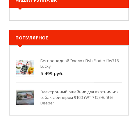
НАША ГРУППА ВК
ПОПУЛЯРНОЕ
Беспроводной Эхолот Fish Finder ffw718,
Lucky
5 499 руб.
Электронный ошейник для охотничьих
собак с бипером 910D (WT 715) Hunter
Beeper
8 999 руб.
WI-FI эхолот для рыбалки Fish finder FF-916
6 660 руб.