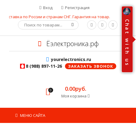
Вход
Регистрация
доставка по России и странам СНГ. Гарантия на товар.
C
h
a
t
w
Ёэлектроника.рф
i
t
h
yourelectronics.ru
u
s
8 (988) 897-11-26
ЗАКАЗАТЬ ЗВОНОК
0.00руб.
0
Моя корзина
МЕНЮ САЙТА